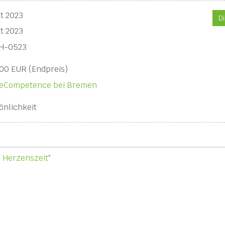
kt 2023
D
kt 2023
H-0523
00 EUR (Endpreis)
eCompetence bei Bremen
önlichkeit
: Herzenszeit"